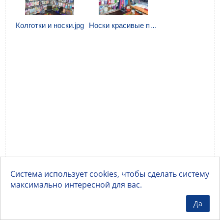
Колготки и носки.jpg
Носки красивые пакеты.jpg
Система использует cookies, чтобы сделать систему
максимально интересной для вас.
Да