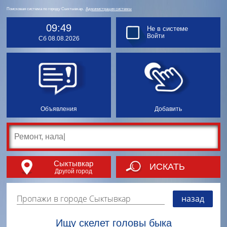
Поисковая система по городу Сыктывкар.
Администрация системы
09:49
Не в системе
Войти
Сб 08.08.2026
Объявления
Добавить
Сыктывкар
ИСКАТЬ
Другой город
Пропажи в городе Сыктывкар
назад
Ищу скелет головы быка