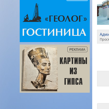
Адм
Прос