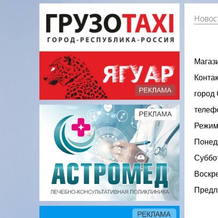
Новос
Мага
Контак
город 
телефо
Режим
Понеде
Суббот
Воскре
Предл