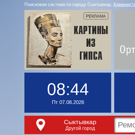
Поисковая система по городу Сыктывкар.
Админист
08:44
Пт 07.08.2026
Сыктывкар
Другой город