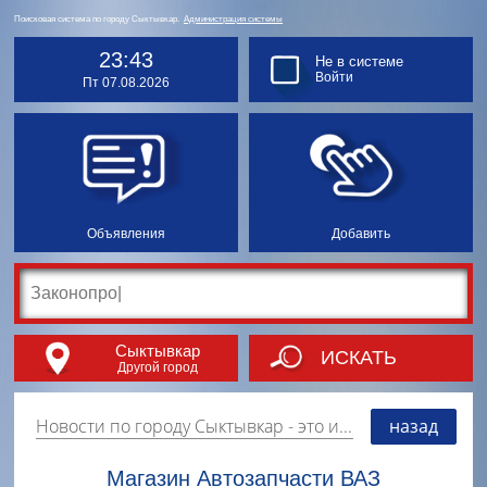
Поисковая система по городу Сыктывкар.
Администрация системы
23:43
Не в системе
Войти
Пт 07.08.2026
Объявления
Добавить
Сыктывкар
ИСКАТЬ
Другой город
Новости по городу Сыктывкар
- это информация о событиях, мероприятиях и торгово-коммерческой деятельности города. Страницу наполняют платные и бесплатные объявления, имеющие функцию "поднятия вверх списка".
назад
Магазин Автозапчасти ВАЗ