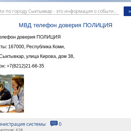
ти по городу Сыктывкар
- это информация о событиях, мероприятиях и торгово-коммерческой деятельности города. Страницу наполняют платные и бесплатные объявления, имеющие функцию "поднятия вверх списка".
МВД телефон доверия ПОЛИЦИЯ
елефон доверия ПОЛИЦИЯ
ты: 167000, Республика Коми,
Сыктывкар, улица Кирова, дом 38,
н: +7(8212)21-66-35
инистрация системы
0
мотров: 628