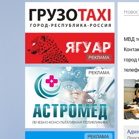
Новос
МВД т
Контак
город 
телефо
Адм
Прос