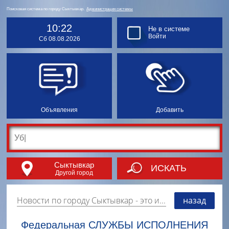
Поисковая система по городу Сыктывкар.
Администрация системы
10:22
Не в системе
Войти
Сб 08.08.2026
Объявления
Добавить
Сыктывкар
ИСКАТЬ
Другой город
Новости по городу Сыктывкар
- это информация о событиях, мероприятиях и торгово-коммерческой деятельности города. Страницу наполняют платные и бесплатные объявления, имеющие функцию "поднятия вверх списка".
назад
Федеральная СЛУЖБЫ ИСПОЛНЕНИЯ