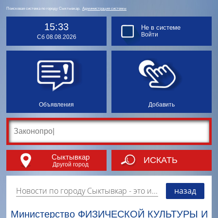
Поисковая система по городу Сыктывкар.
Администрация системы
15:33
Не в системе
Войти
Сб 08.08.2026
Объявления
Добавить
Сыктывкар
ИСКАТЬ
Другой город
Новости по городу Сыктывкар
- это информация о событиях, мероприятиях и торгово-коммерческой деятельности города. Страницу наполняют платные и бесплатные объявления, имеющие функцию "поднятия вверх списка".
назад
Министерство ФИЗИЧЕСКОЙ КУЛЬТУРЫ И