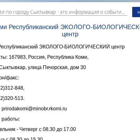
ти по городу Сыктывкар
- это информация о событиях, мероприятиях и торгово-коммерческой деятельности города. Страницу наполняют платные и бесплатные объявления, имеющие функцию "поднятия вверх списка".
ми Республиканский ЭКОЛОГО-БИОЛОГИЧЕС
центр
Республиканский ЭКОЛОГО-БИОЛОГИЧЕСКИЙ центр
ты: 167983, Россия, Республика Коми,
Сыктывкар, улица Печорская, дом 30
он/факс:
2)312-848,
2)320-513.
: prirodakomi@minobr.rkomi.ru
 работы:
льник - Четверг с 08.30 до 17.00
а с 08.30 до 15.30