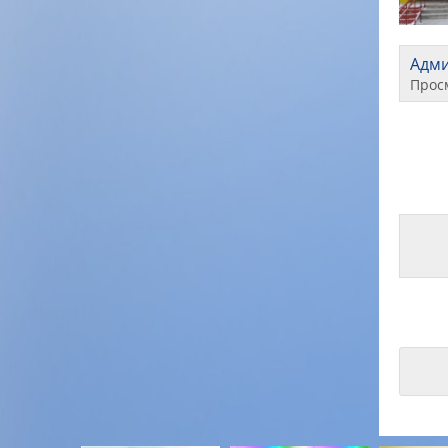
Адм
Прос