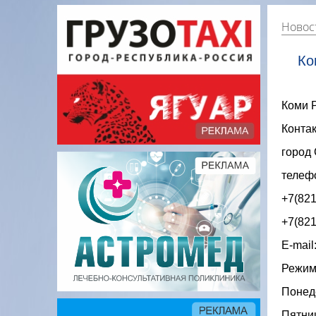
Новос
Ко
Коми 
Контак
город 
телеф
+7(821
+7(821
E-mail
Режим
Понеде
Пятниц