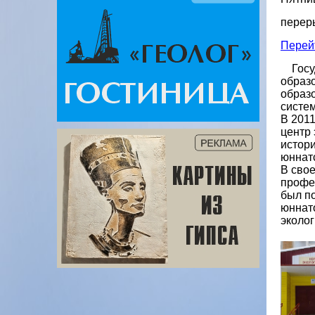
переры
Перей
    Го
образо
образ
систе
В 2011
центр 
истори
юннатс
В свое
профес
был по
юннат
эколог