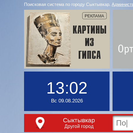
Поисковая система по городу Сыктывкар.
Админист
13:02
Вс 09.08.2026
Сыктывкар
Другой город