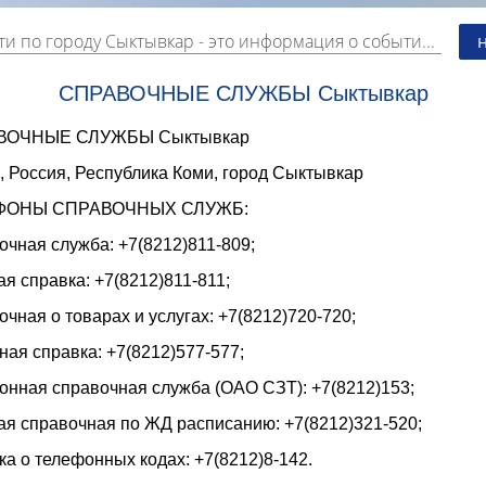
ти по городу Сыктывкар
- это информация о событиях, мероприятиях и торгово-коммерческой деятельности города. Страницу наполняют платные и бесплатные объявления, имеющие функцию "поднятия вверх списка".
СПРАВОЧНЫЕ СЛУЖБЫ Сыктывкар
ВОЧНЫЕ СЛУЖБЫ Сыктывкар
, Россия, Республика Коми, город Сыктывкар
ФОНЫ СПРАВОЧНЫХ СЛУЖБ:
чная служба: +7(8212)811-809;
я справка: +7(8212)811-811;
чная о товарах и услугах: +7(8212)720-720;
ая справка: +7(8212)577-577;
онная справочная служба (ОАО СЗТ): +7(8212)153;
ая справочная по ЖД расписанию: +7(8212)321-520;
а о телефонных кодах: +7(8212)8-142.