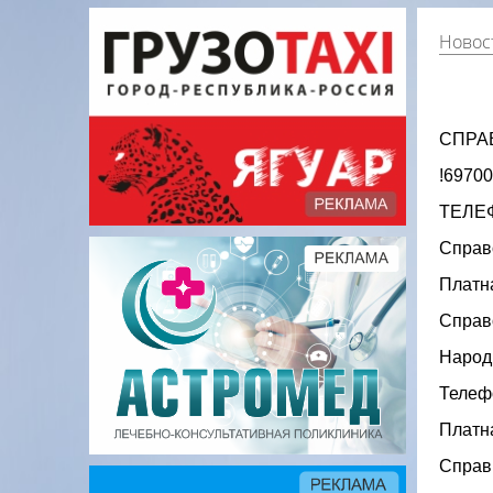
Новос
СПРА
!69700
ТЕЛЕ
Справо
Платна
Справо
Народн
Телеф
Платн
Справк