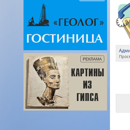
Адм
Прос