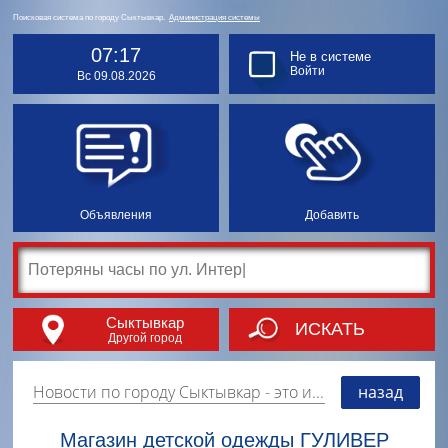
Поисковая система по городу Сыктывкар.
Администрация системы
07:17
Не в системе
Войти
Вс 09.08.2026
Объявления
Добавить
Сыктывкар
ИСКАТЬ
Другой город
Новости по городу Сыктывкар
- это информация о событиях, мероприятиях и торгово-коммерческой деятельности города. Страницу наполняют платные и бесплатные объявления, имеющие функцию "поднятия вверх списка".
назад
Магазин детской одежды ГУЛИВЕР