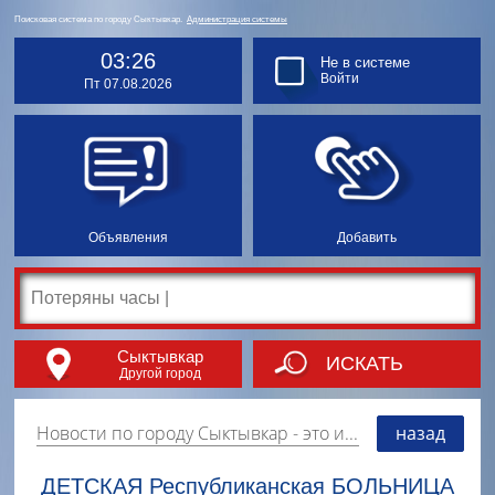
Поисковая система по городу Сыктывкар.
Администрация системы
03:26
Не в системе
Войти
Пт 07.08.2026
Объявления
Добавить
Сыктывкар
ИСКАТЬ
Другой город
Новости по городу Сыктывкар
- это информация о событиях, мероприятиях и торгово-коммерческой деятельности города. Страницу наполняют платные и бесплатные объявления, имеющие функцию "поднятия вверх списка".
назад
ДЕТСКАЯ Республиканская БОЛЬНИЦА