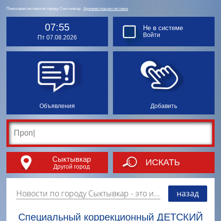
Поисковая система по городу Сыктывкар.
Администрация системы
07:55
Не в системе
Войти
Пт 07.08.2026
Объявления
Добавить
Сыктывкар
ИСКАТЬ
Другой город
Новости по городу Сыктывкар
- это информация о событиях, мероприятиях и торгово-коммерческой деятельности города. Страницу наполняют платные и бесплатные объявления, имеющие функцию "поднятия вверх списка".
назад
Специальный коррекционный ДЕТСКИЙ