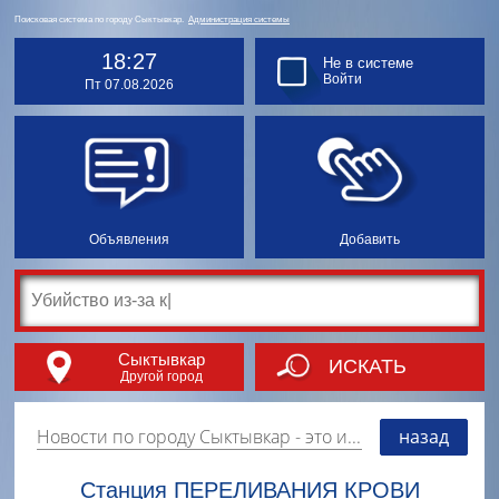
Поисковая система по городу Сыктывкар.
Администрация системы
18:27
Не в системе
Войти
Пт 07.08.2026
Объявления
Добавить
Сыктывкар
ИСКАТЬ
Другой город
Новости по городу Сыктывкар
- это информация о событиях, мероприятиях и торгово-коммерческой деятельности города. Страницу наполняют платные и бесплатные объявления, имеющие функцию "поднятия вверх списка".
назад
Станция ПЕРЕЛИВАНИЯ КРОВИ