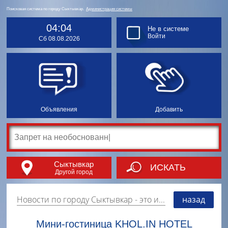
Поисковая система по городу Сыктывкар.
Администрация системы
04:04
Не в системе
Войти
Сб 08.08.2026
Объявления
Добавить
Сыктывкар
ИСКАТЬ
Другой город
Новости по городу Сыктывкар
- это информация о событиях, мероприятиях и торгово-коммерческой деятельности города. Страницу наполняют платные и бесплатные объявления, имеющие функцию "поднятия вверх списка".
назад
Мини-гостиница KHOL.IN HOTEL