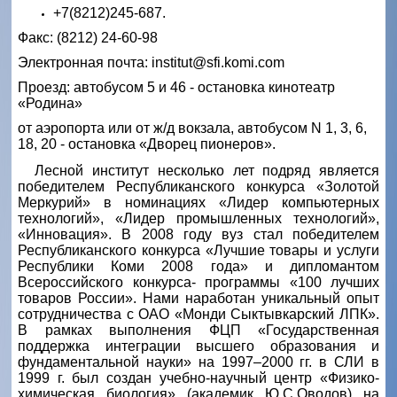
+7(8212)245-687.
Факс: (8212) 24-60-98
Электронная почта: institut@sfi.komi.com
Проезд: автобусом 5 и 46 - остановка кинотеатр
«Родина»
от аэропорта или от ж/д вокзала, автобусом N 1, 3, 6,
18, 20 - остановка «Дворец пионеров».
Лесной институт несколько лет подряд является
победителем Республиканского конкурса «Золотой
Меркурий» в номинациях «Лидер компьютерных
технологий», «Лидер промышленных технологий»,
«Инновация». В 2008 году вуз стал победителем
Республиканского конкурса «Лучшие товары и услуги
Республики Коми 2008 года» и дипломантом
Всероссийского конкурса- программы «100 лучших
товаров России». Нами наработан уникальный опыт
сотрудничества с ОАО «Монди Сыктывкарский ЛПК».
В рамках выполнения ФЦП «Государственная
поддержка интеграции высшего образования и
фундаментальной науки» на 1997–2000 гг. в СЛИ в
1999 г. был создан учебно-научный центр «Физико-
химическая биология» (академик Ю.С.Оводов) на