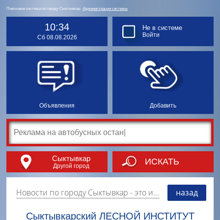
Поисковая система по городу Сыктывкар.
Администрация системы
10:34
Не в системе
Войти
Сб 08.08.2026
Объявления
Добавить
Сыктывкар
ИСКАТЬ
Другой город
Новости по городу Сыктывкар
- это информация о событиях, мероприятиях и торгово-коммерческой деятельности города. Страницу наполняют платные и бесплатные объявления, имеющие функцию "поднятия вверх списка".
назад
Сыктывкарский ЛЕСНОЙ ИНСТИТУТ