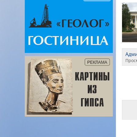
Адм
Прос