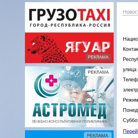
Новос
Нацио
Контак
Респу
улица 
Телеф
электр
Режим
Понеде
Суббот
Перей