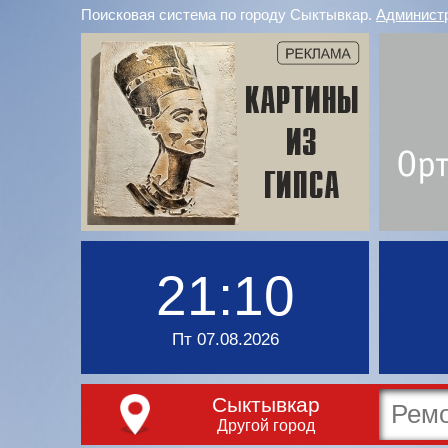
Поисковая система по городу Сыктывкар.
Админист
21:10
Пт 07.08.2026
Сыктывкар
Другой город