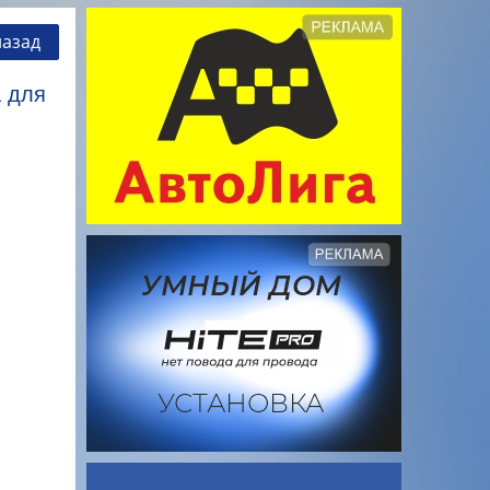
назад
 для