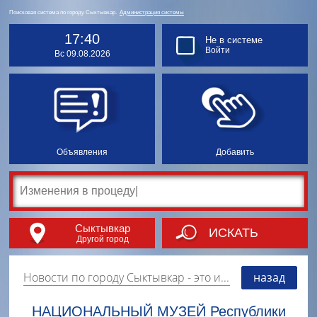
Поисковая система по городу Сыктывкар.
Администрация системы
17:40
Не в системе
Войти
Вс 09.08.2026
Объявления
Добавить
Сыктывкар
ИСКАТЬ
Другой город
Новости по городу Сыктывкар
- это информация о событиях, мероприятиях и торгово-коммерческой деятельности города. Страницу наполняют платные и бесплатные объявления, имеющие функцию "поднятия вверх списка".
назад
НАЦИОНАЛЬНЫЙ МУЗЕЙ Республики