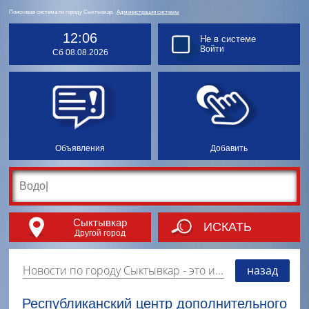
Поисковая система по городу Сыктывкар.
Администрация системы
12:06
Не в системе
Войти
Сб 08.08.2026
Объявления
Добавить
Сыктывкар
ИСКАТЬ
Другой город
Новости по городу Сыктывкар
- это информация о событиях, мероприятиях и торгово-коммерческой деятельности города. Страницу наполняют платные и бесплатные объявления, имеющие функцию "поднятия вверх списка".
назад
Республиканский центр дополнительного