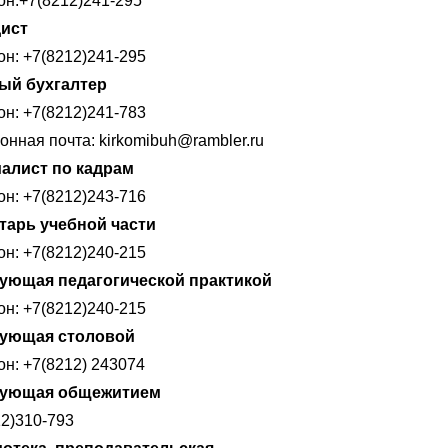
он:+7(8212)241-295
ист
н: +7(8212)241-295
ый бухгалтер
н: +7(8212)241-783
онная почта: kirkomibuh@rambler.ru
алист по кадрам
н: +7(8212)243-716
тарь учебной части
н: +7(8212)240-215
ующая педагогической практикой
н: +7(8212)240-215
ующая столовой
н: +7(8212) 243074
дующая общежитием
12)310-793