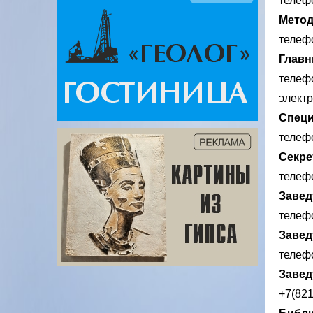
телеф
Метод
телефо
Главн
телефо
электр
Специ
телефо
Секре
телефо
Завед
телефо
Завед
телефо
Заве
+7(82