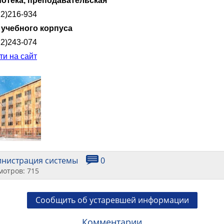
отека, преподавательская
12)216-934
 учебного корпуса
12)243-074
ти на сайт
инистрация системы
0
мотров: 715
Сообщить об устаревшей информации
Комментарии