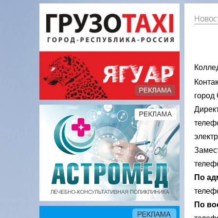
Новос
Колле
Контак
город 
Дирек
телефо
электр
Замес
телефо
По ад
телефо
По во