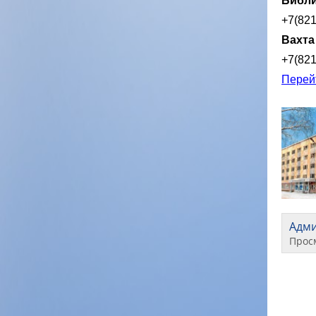
Библи
+7(82
Вахта
+7(82
Перей
Адм
Прос