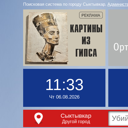
Поисковая система по городу Сыктывкар.
Админист
11:33
Чт 06.08.2026
Сыктывкар
Другой город