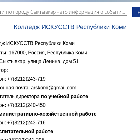
ти по городу Сыктывкар
- это информация о событиях, мероприятиях и торгово-коммерческой деятельности города. Страницу наполняют платные и бесплатные объявления, имеющие функцию "поднятия вверх списка".
Колледж ИСКУССТВ Республики Коми
дж ИСКУССТВ Республики Коми
ты: 167000, Россия, Республика Коми,
Сыктывкар, улица Ленина, дом 51
тор:
н: +7(8212)243-719
онная почта:
arskomi@gmail.com
титель директора
по учебной работе
н: +7(8212)240-450
министративно-хозяйственной работе
н: +7(8212)243-716
спитательной работе