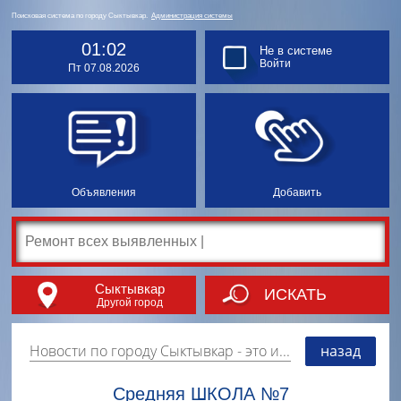
Поисковая система по городу Сыктывкар.
Администрация системы
01:02
Не в системе
Войти
Пт 07.08.2026
Объявления
Добавить
Сыктывкар
ИСКАТЬ
Другой город
Новости по городу Сыктывкар
- это информация о событиях, мероприятиях и торгово-коммерческой деятельности города. Страницу наполняют платные и бесплатные объявления, имеющие функцию "поднятия вверх списка".
назад
Средняя ШКОЛА №7