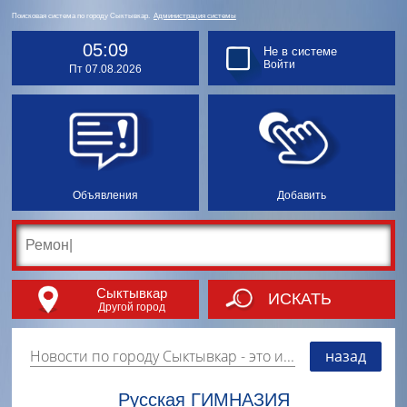
Поисковая система по городу Сыктывкар.
Администрация системы
05:09
Не в системе
Войти
Пт 07.08.2026
Объявления
Добавить
Сыктывкар
ИСКАТЬ
Другой город
Новости по городу Сыктывкар
- это информация о событиях, мероприятиях и торгово-коммерческой деятельности города. Страницу наполняют платные и бесплатные объявления, имеющие функцию "поднятия вверх списка".
назад
Русская ГИМНАЗИЯ