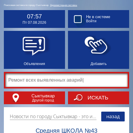
Поисковая система по городу Сыктывкар.
Администрация системы
07:57
Не в системе
Войти
Пт 07.08.2026
Объявления
Добавить
Сыктывкар
ИСКАТЬ
Другой город
Новости по городу Сыктывкар
- это информация о событиях, мероприятиях и торгово-коммерческой деятельности города. Страницу наполняют платные и бесплатные объявления, имеющие функцию "поднятия вверх списка".
назад
Средняя ШКОЛА №43