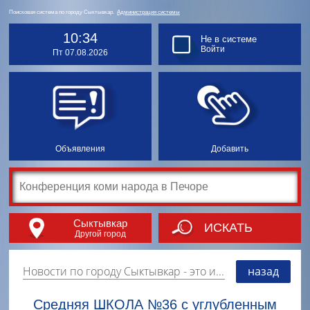
Поисковая система по городу Сыктывкар.
Администрация системы
10:34
Не в системе
Войти
Пт 07.08.2026
Объявления
Добавить
Сыктывкар
ИСКАТЬ
Другой город
Новости по городу Сыктывкар
- это информация о событиях, мероприятиях и торгово-коммерческой деятельности города. Страницу наполняют платные и бесплатные объявления, имеющие функцию "поднятия вверх списка".
назад
Средняя ШКОЛА №36 с углубленным