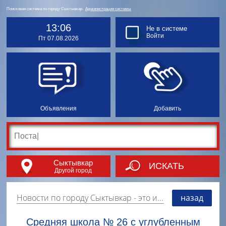
Поисковая система по городу Сыктывкар.
Администрация системы
13:06
Не в системе
Войти
Пт 07.08.2026
Объявления
Добавить
Сыктывкар
ИСКАТЬ
Другой город
Новости по городу Сыктывкар
- это информация о событиях, мероприятиях и торгово-коммерческой деятельности города. Страницу наполняют платные и бесплатные объявления, имеющие функцию "поднятия вверх списка".
назад
Средняя школа № 26 с углубленным