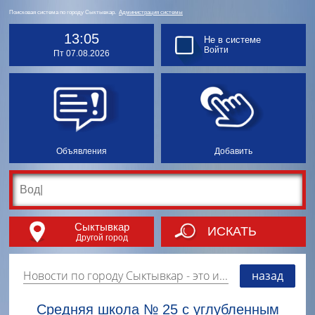
Поисковая система по городу Сыктывкар.
Администрация системы
13:05
Не в системе
Войти
Пт 07.08.2026
Объявления
Добавить
Сыктывкар
ИСКАТЬ
Другой город
Новости по городу Сыктывкар
- это информация о событиях, мероприятиях и торгово-коммерческой деятельности города. Страницу наполняют платные и бесплатные объявления, имеющие функцию "поднятия вверх списка".
назад
Средняя школа № 25 с углубленным