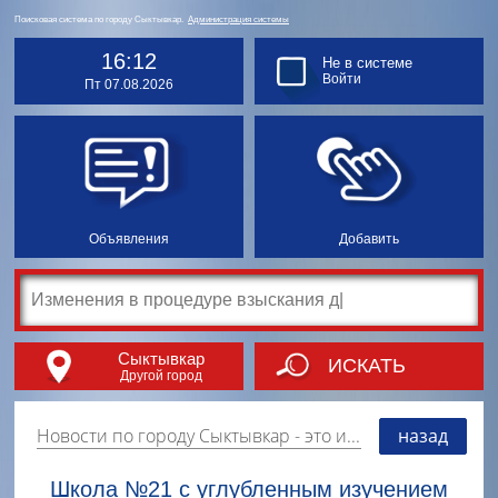
Поисковая система по городу Сыктывкар.
Администрация системы
16:12
Не в системе
Войти
Пт 07.08.2026
Объявления
Добавить
Сыктывкар
ИСКАТЬ
Другой город
Новости по городу Сыктывкар
- это информация о событиях, мероприятиях и торгово-коммерческой деятельности города. Страницу наполняют платные и бесплатные объявления, имеющие функцию "поднятия вверх списка".
назад
Школа №21 с углубленным изучением