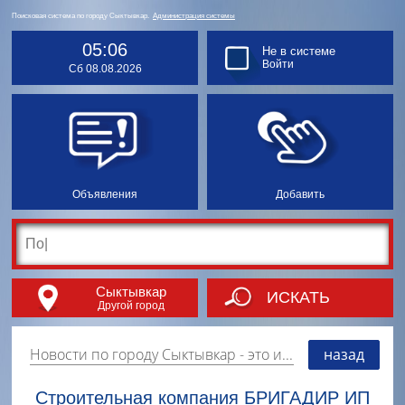
Поисковая система по городу Сыктывкар.
Администрация системы
05:06
Не в системе
Войти
Сб 08.08.2026
Объявления
Добавить
Сыктывкар
ИСКАТЬ
Другой город
Новости по городу Сыктывкар
- это информация о событиях, мероприятиях и торгово-коммерческой деятельности города. Страницу наполняют платные и бесплатные объявления, имеющие функцию "поднятия вверх списка".
назад
Строительная компания БРИГАДИР ИП