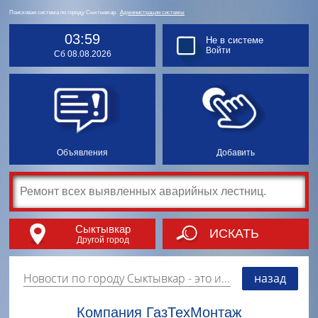
Поисковая система по городу Сыктывкар.
Администрация системы
03:59
Не в системе
Войти
Сб 08.08.2026
Объявления
Добавить
Сыктывкар
ИСКАТЬ
Другой город
Новости по городу Сыктывкар
- это информация о событиях, мероприятиях и торгово-коммерческой деятельности города. Страницу наполняют платные и бесплатные объявления, имеющие функцию "поднятия вверх списка".
назад
Компания ГазТехМонтаж