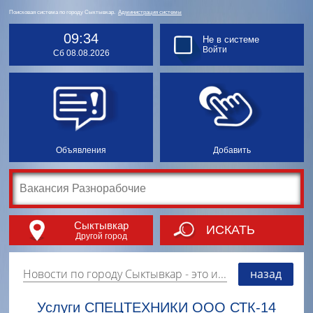
Поисковая система по городу Сыктывкар.
Администрация системы
09:34
Не в системе
Войти
Сб 08.08.2026
Объявления
Добавить
Сыктывкар
ИСКАТЬ
Другой город
Новости по городу Сыктывкар
- это информация о событиях, мероприятиях и торгово-коммерческой деятельности города. Страницу наполняют платные и бесплатные объявления, имеющие функцию "поднятия вверх списка".
назад
Услуги СПЕЦТЕХНИКИ ООО СТК-14