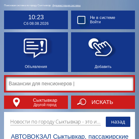
Поисковая система по городу Сыктывкар.
Администрация системы
10:23
Не в системе
Войти
Сб 08.08.2026
Объявления
Добавить
Сыктывкар
ИСКАТЬ
Другой город
Новости по городу Сыктывкар
- это информация о событиях, мероприятиях и торгово-коммерческой деятельности города. Страницу наполняют платные и бесплатные объявления, имеющие функцию "поднятия вверх списка".
назад
АВТОВОКЗАЛ Сыктывкар, пассажирские