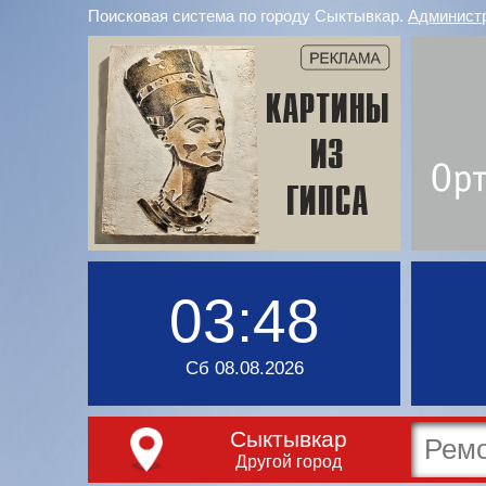
Поисковая система по городу Сыктывкар.
Админист
03:48
Сб 08.08.2026
Сыктывкар
Другой город