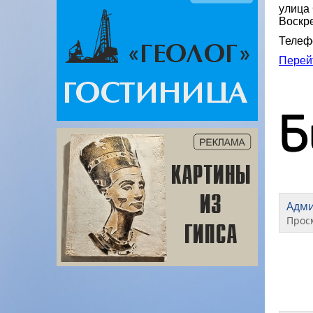
улица 
Воскр
Телефо
Перей
Адм
Прос