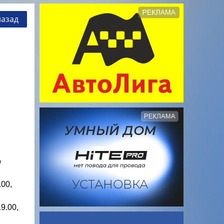
назад
о
00,
9.00,