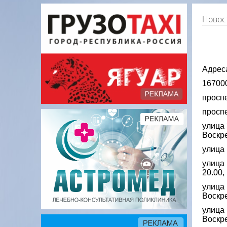
Новос
Адрес
167000
проспе
проспе
улица 
Воскр
улица 
улица 
20.00,
улица 
Воскр
улица 
Воскр