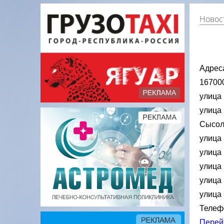
Новос
Адрес
167000
улица
улица 
Сысоль
улица 
улица 
улица 
улица 
улица 
Телеф
Перей