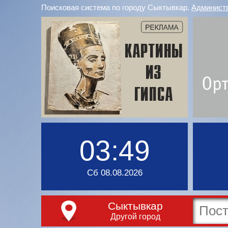
Поисковая система по городу Сыктывкар.
Админист
03:49
Сб 08.08.2026
Сыктывкар
Другой город