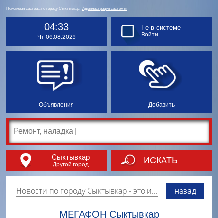
Поисковая система по городу Сыктывкар.
Администрация системы
04:33
Не в системе
Войти
Чт 06.08.2026
Объявления
Добавить
Сыктывкар
ИСКАТЬ
Другой город
Новости по городу Сыктывкар
- это информация о событиях, мероприятиях и торгово-коммерческой деятельности города. Страницу наполняют платные и бесплатные объявления, имеющие функцию "поднятия вверх списка".
назад
МЕГАФОН Сыктывкар