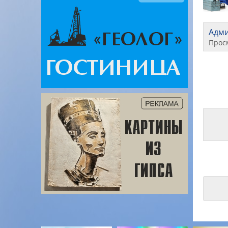
Адм
Прос