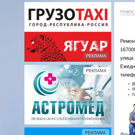
Новос
Ремон
167000
улица 
Ежедне
телефо
р
п
г