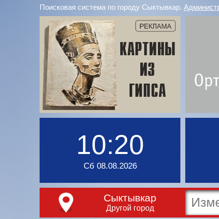
Поисковая система по городу Сыктывкар.
Админист
10:20
Сб 08.08.2026
Сыктывкар
Другой город