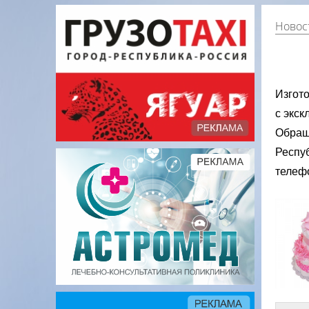
Новос
Изгот
с экс
Обраща
Респу
телеф