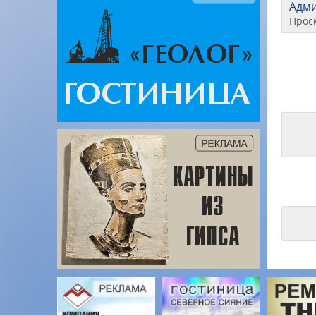
Адм
Прос