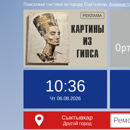
Поисковая система по городу Сыктывкар.
Админист
10:36
Чт 06.08.2026
Сыктывкар
Другой город