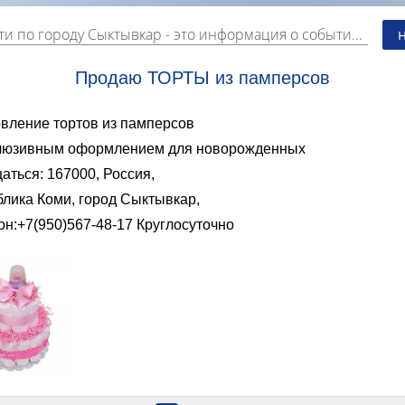
ти по городу Сыктывкар
- это информация о событиях, мероприятиях и торгово-коммерческой деятельности города. Страницу наполняют платные и бесплатные объявления, имеющие функцию "поднятия вверх списка".
Продаю ТОРТЫ из памперсов
овление тортов из памперсов
клюзивным оформлением для новорожденных
ться: 167000, Россия,
блика Коми, город Сыктывкар,
он:+7(950)567-48-17 Круглосуточно