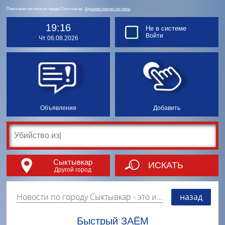
Поисковая система по городу Сыктывкар.
Администрация системы
19:16
Не в системе
Войти
Чт 06.08.2026
Объявления
Добавить
Сыктывкар
ИСКАТЬ
Другой город
Новости по городу Сыктывкар
- это информация о событиях, мероприятиях и торгово-коммерческой деятельности города. Страницу наполняют платные и бесплатные объявления, имеющие функцию "поднятия вверх списка".
назад
Быстрый ЗАЁМ