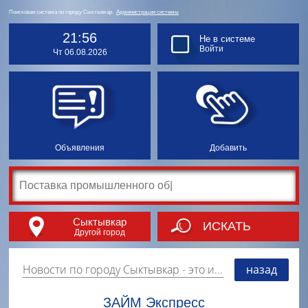
Поисковая система по городу Сыктывкар.
Администрация системы
21:57
Не в системе
Войти
Чт 06.08.2026
Объявления
Добавить
Сыктывкар
ИСКАТЬ
Другой город
Новости по городу Сыктывкар
- это информация о событиях, мероприятиях и торгово-коммерческой деятельности города. Страницу наполняют платные и бесплатные объявления, имеющие функцию "поднятия вверх списка".
назад
ЗАЙМ Экспресс