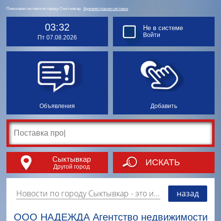
Поисковая система по городу Сыктывкар.
Администрация системы
03:32
Не в системе
Войти
Пт 07.08.2026
Объявления
Добавить
Сыктывкар
ИСКАТЬ
Другой город
Новости по городу Сыктывкар
- это информация о событиях, мероприятиях и торгово-коммерческой деятельности города. Страницу наполняют платные и бесплатные объявления, имеющие функцию "поднятия вверх списка".
назад
ООО НАДЕЖДА Агентство недвижимости