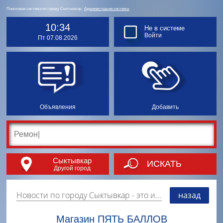
Поисковая система по городу Сыктывкар.
Администрация системы
10:34
Не в системе
Войти
Пт 07.08.2026
Объявления
Добавить
Сыктывкар
ИСКАТЬ
Другой город
Новости по городу Сыктывкар
- это информация о событиях, мероприятиях и торгово-коммерческой деятельности города. Страницу наполняют платные и бесплатные объявления, имеющие функцию "поднятия вверх списка".
назад
Магазин ПЯТЬ БАЛЛОВ