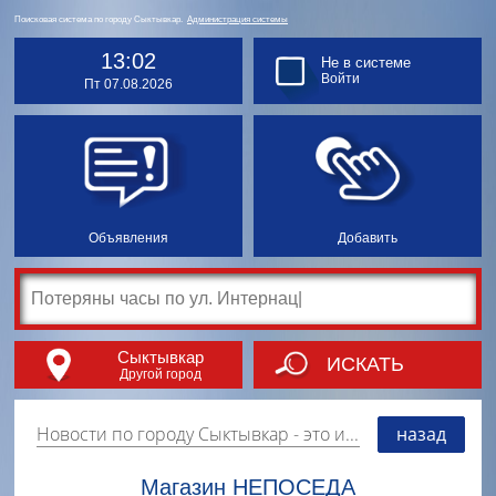
Поисковая система по городу Сыктывкар.
Администрация системы
13:02
Не в системе
Войти
Пт 07.08.2026
Объявления
Добавить
Сыктывкар
ИСКАТЬ
Другой город
Новости по городу Сыктывкар
- это информация о событиях, мероприятиях и торгово-коммерческой деятельности города. Страницу наполняют платные и бесплатные объявления, имеющие функцию "поднятия вверх списка".
назад
Магазин НЕПОСЕДА