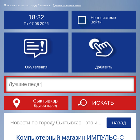
Поисковая система по городу Сыктывкар.
Администрация системы
18:32
Не в системе
Войти
Пт 07.08.2026
Объявления
Добавить
Сыктывкар
ИСКАТЬ
Другой город
Новости по городу Сыктывкар
- это информация о событиях, мероприятиях и торгово-коммерческой деятельности города. Страницу наполняют платные и бесплатные объявления, имеющие функцию "поднятия вверх списка".
назад
Компьютерный магазин ИМПУЛЬС-С