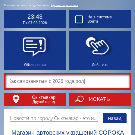
Поисковая система по городу Сыктывкар.
Администрация системы
23:43
Не в системе
Войти
Пт 07.08.2026
Объявления
Добавить
Сыктывкар
ИСКАТЬ
Другой город
Новости по городу Сыктывкар
- это информация о событиях, мероприятиях и торгово-коммерческой деятельности города. Страницу наполняют платные и бесплатные объявления, имеющие функцию "поднятия вверх списка".
назад
Магазин авторских украшений СОРОКА