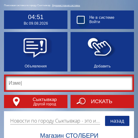
Поисковая система по городу Сыктывкар.
Администрация системы
04:51
Не в системе
Войти
Вс 09.08.2026
Объявления
Добавить
Сыктывкар
ИСКАТЬ
Другой город
Новости по городу Сыктывкар
- это информация о событиях, мероприятиях и торгово-коммерческой деятельности города. Страницу наполняют платные и бесплатные объявления, имеющие функцию "поднятия вверх списка".
назад
Магазин СТОЛБЕРИ