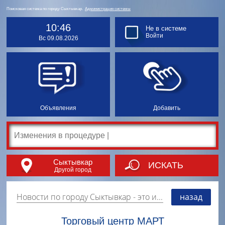
Поисковая система по городу Сыктывкар.
Администрация системы
10:46
Не в системе
Войти
Вс 09.08.2026
Объявления
Добавить
Сыктывкар
ИСКАТЬ
Другой город
Новости по городу Сыктывкар
- это информация о событиях, мероприятиях и торгово-коммерческой деятельности города. Страницу наполняют платные и бесплатные объявления, имеющие функцию "поднятия вверх списка".
назад
Торговый центр МАРТ