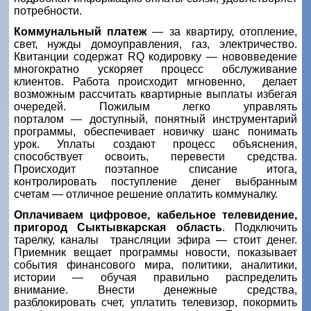
потребности.
Коммунальный платеж
—
за квартиру, отопление,
свет, нужды домоуправления, газ, электричество.
Квитанции содержат
RQ
кодировку
—
нововведение
многократно ускоряет процесс обслуживание
клиентов. Работа происходит мгновенно, делает
возможным рассчитать квартирные выплаты избегая
очередей. Пожилым легко управлять
порталом
—
доступный, понятный инструментарий
программы, обеспечивает новичку шанс понимать
урок. Уплаты создают процесс объяснения,
способствует освоить, перевести средства.
Происходит поэтапное списание итога,
контролировать поступление денег выбранным
счетам
—
отличное решение оплатить коммуналку.
Оплачиваем цифровое, кабельное телевидение,
пригород Сыктывкарская область
. Подключить
тарелку, каналы трансляции эфира
—
стоит денег.
Приемник вещает программы новости, показывает
события финансового мира, политики, аналитики,
истории
—
обучая правильно распределить
внимание. Внести денежные средства,
разблокировать счет, уплатить телевизор, покормить