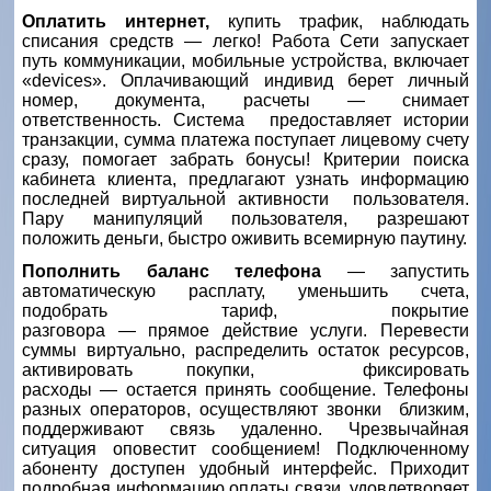
Оплатить интернет,
купить трафик, наблюдать
списания средств
—
легко! Работа Сети запускает
путь коммуникации, мобильные устройства, включает
«devices». Оплачивающий индивид берет личный
номер, документа, расчеты
—
снимает
ответственность. Система предоставляет истории
транзакции, сумма платежа поступает лицевому счету
сразу, помогает забрать бонусы! Критерии поиска
кабинета клиента, предлагают узнать информацию
последней виртуальной активности пользователя.
Пару манипуляций пользователя, разрешают
положить деньги, быстро оживить всемирную паутину.
Пополнить баланс телефона
—
запустить
автоматическую расплату, уменьшить счета,
подобрать тариф, покрытие
разговора
—
прямое
действие услуги. Перевести
суммы виртуально, распределить остаток ресурсов,
активировать покупки, фиксировать
расходы
—
остается принять сообщение. Телефоны
разных операторов, осуществляют звонки близким,
поддерживают связь удаленно. Чрезвычайная
ситуация оповестит сообщением! Подключенному
абоненту доступен удобный интерфейс. Приходит
подробная информацию оплаты связи, удовлетворяет