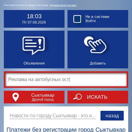
Поисковая система по городу Сыктывкар.
Администрация системы
18:03
Не в системе
Войти
Пт 07.08.2026
Объявления
Добавить
Сыктывкар
ИСКАТЬ
Другой город
Новости по городу Сыктывкар
- это информация о событиях, мероприятиях и торгово-коммерческой деятельности города. Страницу наполняют платные и бесплатные объявления, имеющие функцию "поднятия вверх списка".
назад
Платежи без регистрации город Сыктывкар