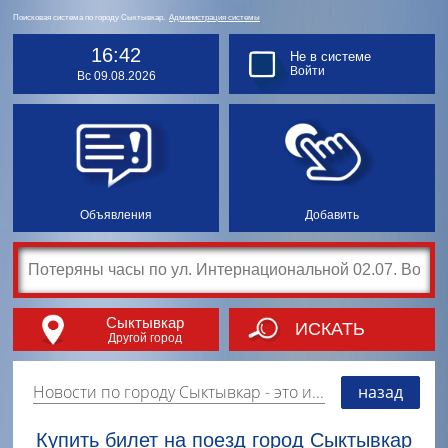
Поисковая система по городу Сыктывкар.
Администрация системы
16:42
Не в системе
Войти
Вс 09.08.2026
Объявления
Добавить
Сыктывкар
ИСКАТЬ
Другой город
Новости по городу Сыктывкар
- это информация о событиях, мероприятиях и торгово-коммерческой деятельности города. Страницу наполняют платные и бесплатные объявления, имеющие функцию "поднятия вверх списка".
назад
Купить билет на поезд город Сыктывкар