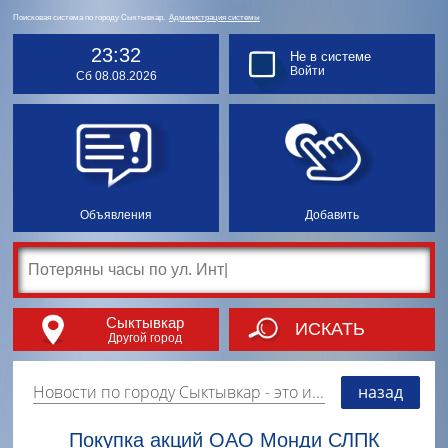
Поисковая система по городу Сыктывкар.
Администрация системы
23:32
Не в системе
Войти
Сб 08.08.2026
Объявления
Добавить
Сыктывкар
ИСКАТЬ
Другой город
Новости по городу Сыктывкар
- это информация о событиях, мероприятиях и торгово-коммерческой деятельности города. Страницу наполняют платные и бесплатные объявления, имеющие функцию "поднятия вверх списка".
назад
Покупка акций ОАО Монди СЛПК