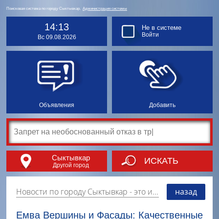
Поисковая система по городу Сыктывкар.
Администрация системы
14:13
Не в системе
Войти
Вс 09.08.2026
Объявления
Добавить
Сыктывкар
ИСКАТЬ
Другой город
Новости по городу Сыктывкар
- это информация о событиях, мероприятиях и торгово-коммерческой деятельности города. Страницу наполняют платные и бесплатные объявления, имеющие функцию "поднятия вверх списка".
назад
Емва Вершины и Фасады: Качественные