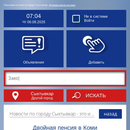
Поисковая система по городу Сыктывкар.
Администрация системы
07:04
Не в системе
Войти
Чт 06.08.2026
Объявления
Добавить
Сыктывкар
ИСКАТЬ
Другой город
Новости по городу Сыктывкар
- это информация о событиях, мероприятиях и торгово-коммерческой деятельности города. Страницу наполняют платные и бесплатные объявления, имеющие функцию "поднятия вверх списка".
назад
Двойная пенсия в Коми